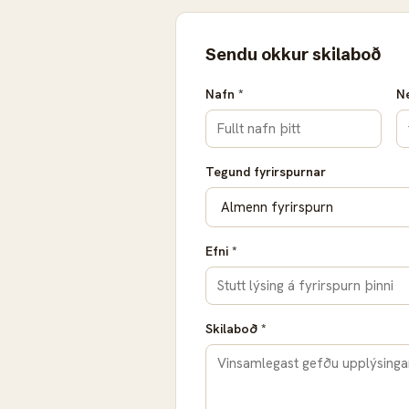
Sendu okkur skilaboð
Nafn *
Ne
Tegund fyrirspurnar
Efni *
Skilaboð *