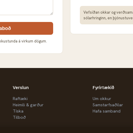
Vefsíðan okkar og verðsama
sólarhringinn, en þjónustuve
laboð
ukkustunda á virkum dögum.
Verslun
Fyrirtækið
Raftæki
Um okkur
Heimili & garður
Samstarfsaðilar
Tíska
Hafa samband
Tilboð