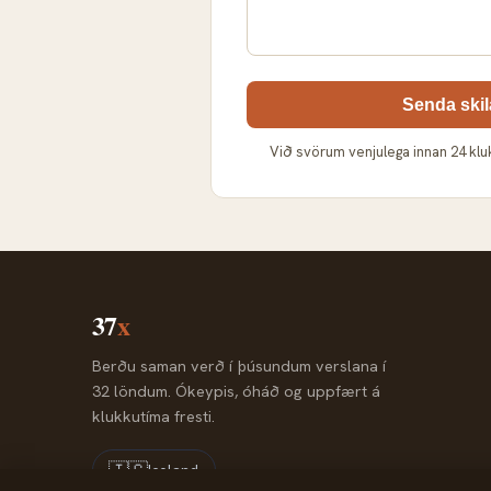
Senda ski
Við svörum venjulega innan 24 kl
37
x
Berðu saman verð í þúsundum verslana í
32 löndum. Ókeypis, óháð og uppfært á
klukkutíma fresti.
🇮🇸
Iceland