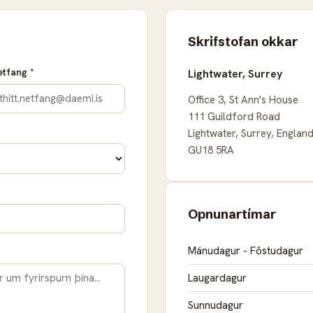
Skrifstofan okkar
tfang *
Lightwater, Surrey
Office 3, St Ann's House
111 Guildford Road
Lightwater, Surrey, Englan
GU18 5RA
Opnunartímar
Mánudagur - Föstudagur
Laugardagur
Sunnudagur