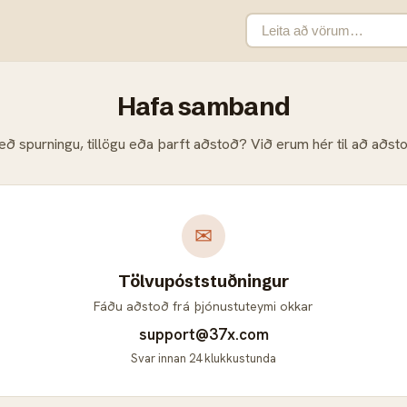
Hafa samband
eð spurningu, tillögu eða þarft aðstoð? Við erum hér til að aðsto
✉
Tölvupóststuðningur
Fáðu aðstoð frá þjónustuteymi okkar
support@37x.com
Svar innan 24 klukkustunda