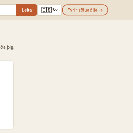
🇮🇸
Fyrir söluaðila →
Leita
IS
ða þig.