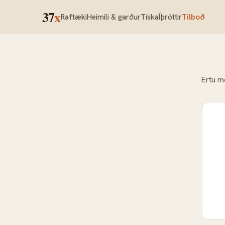
37
x
Raftæki
Heimili & garður
Tíska
Íþróttir
Tilboð
Ertu m