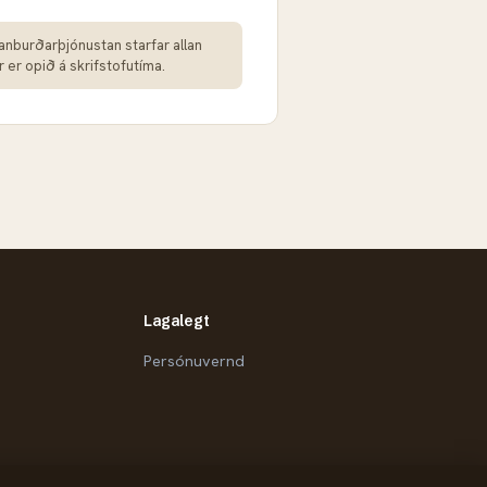
nburðarþjónustan starfar allan
r er opið á skrifstofutíma.
Lagalegt
Persónuvernd