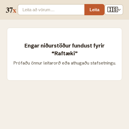
37
x
🇮🇸
Leita
Engar niðurstöður fundust fyrir
“Raftæki”
Prófaðu önnur leitarorð eða athugaðu stafsetningu.