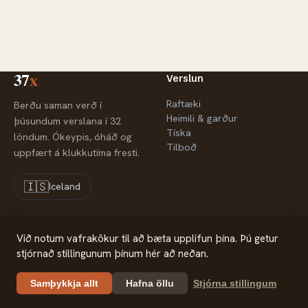
37
x
Verslun
Raftæki
Berðu saman verð í
Heimili & garður
þúsundum verslana í 32
Tíska
löndum. Ókeypis, óháð og
Tilboð
uppfært á klukkutíma fresti.
🇮🇸
Iceland
Fyrirtækið
Lagalegt
Við notum vafrakökur til að bæta upplifun þína. Þú getur
stjórnað stillingunum þínum hér að neðan.
Um okkur
Persónuvernd
Samstarfsaðilar
Samþykkja allt
Hafna öllu
Stjórna stillingum
Hafa samband
© 2026 37x — Verðsamanburður
37x.com is part of 30m Limited