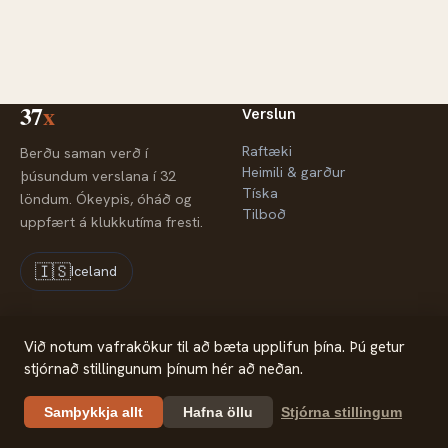
37
x
Verslun
Raftæki
Berðu saman verð í
Heimili & garður
þúsundum verslana í 32
Tíska
löndum. Ókeypis, óháð og
Tilboð
uppfært á klukkutíma fresti.
🇮🇸
Iceland
Fyrirtækið
Lagalegt
Við notum vafrakökur til að bæta upplifun þína. Þú getur
stjórnað stillingunum þínum hér að neðan.
Um okkur
Persónuvernd
Samstarfsaðilar
Samþykkja allt
Hafna öllu
Stjórna stillingum
Hafa samband
© 2026 37x — Verðsamanburður
37x.com is part of 30m Limited