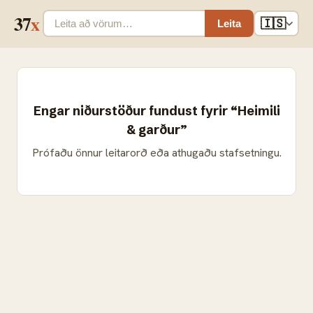
37
x
🇮🇸
Leita
Engar niðurstöður fundust fyrir “Heimili
& garður”
Prófaðu önnur leitarorð eða athugaðu stafsetningu.